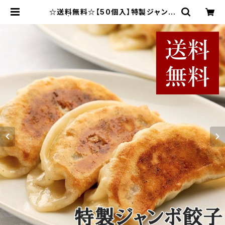
☆送料無料☆【50個入】特製ジャンボ
餃子 | 天津飯店ネットショップ｜手包
み餃子・点心・詰め合わせギフト