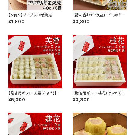
【6個入】プリプリ海老焼売
【詰め合わせ・黄龍(こうりゅう)】
＜ご家庭でどうぞ！＞★特製ジャ
¥1,800
¥3,300
ンボ餃子15個＋プリプリ海老焼
売6個詰め合わせ★
【贈答用ギフト・芙蓉(ふよう)】★
【贈答用ギフト・桂花(けいか)】★
特製ジャンボ餃子20個＋プリプ
特製ジャンボ餃子20個＋プリプ
¥5,300
¥3,800
リ海老焼売6個＋こだわり肉焼
リ海老焼売6個詰め合わせ★＜
売6個詰め合わせ★＜大切な方
大切な方への贈り物に＞
への贈り物に＞