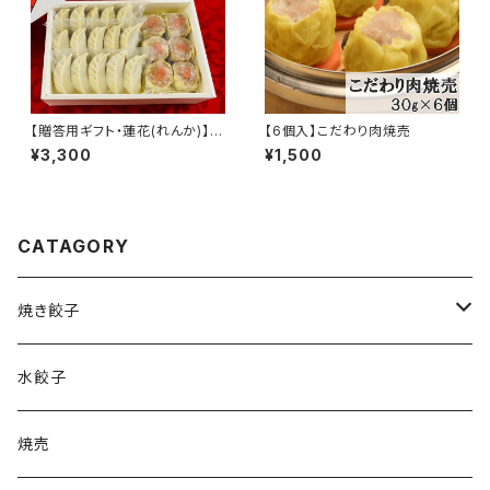
【贈答用ギフト・蓮花(れんか)】★
【6個入】こだわり肉焼売
特製ジャンボ餃子15個＋プリプ
¥3,300
¥1,500
リ海老焼売6個詰め合わせ★＜
大切な方への贈り物に＞
CATAGORY
焼き餃子
特製ジャンボ餃子
水餃子
ヘルシー餃子
焼売